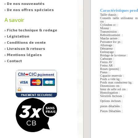
› De nos nouveautés
› De nos offres spéciales
Caractéristiques prod
Taille chassis :
Conseils taille utilisateur
A savoir
cm :
Cylindree cc: :
Moteur :
› Fiche technique & rodage
Transmission :
Refroidissement :
› Législation
Marche arriere :
Puissance kw ps :
› Conditions de vente
Allumage :
› Livraison & retours
Démarreur :
Embrayage :
› Mentions légales
Bridage de la vitesse :
Carburant :
› Contact
Freins AV :
Freins AR :
Roues (pouces) :
Pneus :
Capacite reservoir :
Poids a vide kg :
Poids max conducteur kg :
Dimensions cm :
hteur de selle sol cm :
Homologation :
Sécurités Incluses :
Options incluses :
pieces détachées :
Pieces Détachées :