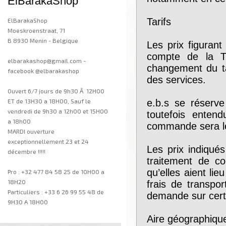
ElBarakaShop
Tarifs
ElBarakaShop
Moeskroenstraat, 71
B 8930 Menin - Belgique
Les prix figuran
compte de la T
elbarakashop@gmail.com -
changement du ta
facebook @elbarakashop
des services.
Ouvert 6/7 jours de 9h30 Ã 12H00
ET de 13H30 a 18H00, Sauf le
e.b.s se réserve
vendredi de 9h30 a 12h00 et 15H00
toutefois enten
a 18h00
commande sera le 
MARDI ouverture
exceptionnellement 23 et 24
Les prix indiqué
décembre !!!!!
traitement de c
qu’elles aient li
Pro : +32 477 84 58 25 de 10H00 a
18H20
frais de transp
Particuliers : +33 6 26 99 55 48 de
demande sur certa
9H30 A 18H00
Aire géographiqu