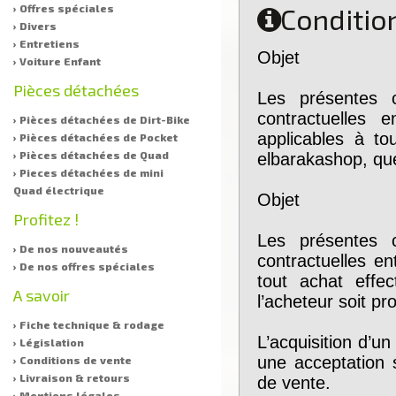
Condition
› Offres spéciales
Quel quad choisir Bienvenue chez elbarakashop Il est
› Divers
vrai que l on arrive pas a se rendre compte des tailles des
quads et motos pour enfants Qu
[..]
› Entretiens
Objet
› Voiture Enfant
Pièces détachées
Les présentes c
contractuelles 
› Pièces détachées de Dirt-Bike
applicables à to
› Pièces détachées de Pocket
› Pièces détachées de Quad
elbarakashop, que
› Pieces détachées de mini
Quad électrique
Objet
Profitez !
Les présentes c
› De nos nouveautés
contractuelles en
› De nos offres spéciales
tout achat effe
A savoir
l’acheteur soit p
› Fiche technique & rodage
L’acquisition d’un
› Législation
une acceptation 
› Conditions de vente
› Livraison & retours
de vente.
› Mentions légales