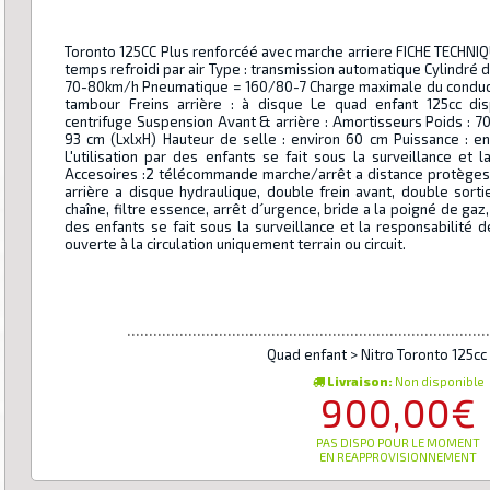
Toronto 125CC Plus renforcéé avec marche arriere FICHE TECHNIQ
temps refroidi par air Type : transmission automatique Cylindré 
70-80km/h Pneumatique = 160/80-7 Charge maximale du conducteu
tambour Freins arrière : à disque Le quad enfant 125cc d
centrifuge Suspension Avant & arrière : Amortisseurs Poids : 70
93 cm (LxlxH) Hauteur de selle : environ 60 cm Puissance : env
L'utilisation par des enfants se fait sous la surveillance et 
Accesoires :2 télécommande marche/arrêt a distance protèges 
arrière a disque hydraulique, double frein avant, double sorti
chaîne, filtre essence, arrêt d´urgence, bride a la poigné de gaz,
des enfants se fait sous la surveillance et la responsabilité de
ouverte à la circulation uniquement terrain ou circuit.
...................................................................................
Quad enfant > Nitro Toronto 125cc
Livraison:
Non disponible
900,00€
PAS DISPO POUR LE MOMENT
EN REAPPROVISIONNEMENT