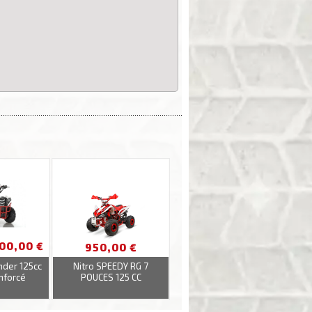
........................................................................................
200,00 €
950,00 €
der 125cc
Nitro SPEEDY RG 7
nforcé
POUCES 125 CC