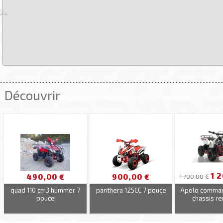
.....................................................................................................................................................
Découvrir
1 
900,00 €
490,00 €
1 700,00 €
quad 110 cm3 hummer 7
panthera 125CC 7 pouce
Apolo comman
pouce
chassis re