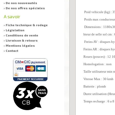
› De nos nouveautés
› De nos offres spéciales
Poid vehicule (kg) :
3
A savoir
Poids max conducteur
› Fiche technique & rodage
Dimensions :
1180x3
› Législation
hteur de selle sol cm :
› Conditions de vente
› Livraison & retours
Freins AV :
disques hy
› Mentions légales
Freins AR :
disques hy
› Contact
Roues (pouces) :
12
1
Homologation :
non
Taille utilisateur min 
Vitesse Max :
30 kmh
Batterie :
plomb
Duree utilisation (Heur
Temps recharge :
6 a 8