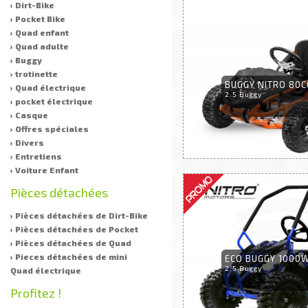
› Dirt-Bike
› Pocket Bike
› Quad enfant
› Quad adulte
› Buggy
› trotinette
BUGGY NITRO 80C
› Quad électrique
2.5 Buggy
› pocket électrique
› Casque
› Offres spéciales
› Divers
› Entretiens
› Voiture Enfant
Pièces détachées
› Pièces détachées de Dirt-Bike
› Pièces détachées de Pocket
› Pièces détachées de Quad
› Pieces détachées de mini
ECO BUGGY 1000W 
2.5 Buggy
Quad électrique
Profitez !