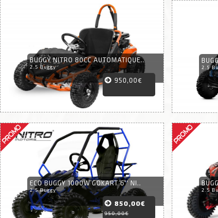
BUGGY NITRO 80CC AUTOMATIQUE..
BUGG
2.5 Buggy
2.5 B
950,00€
ECO BUGGY 1000W GOKART 6'' NI..
BUGG
2.5 Buggy
2.5 B
850,00€
950,00€