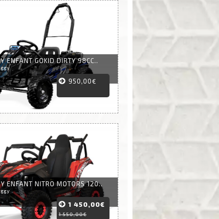
Y ENFANT GOKID DIRTY 98CC..
uggy
950,00€
Y ENFANT NITRO MOTORS 120..
uggy
1 450,00€
1 550,00€