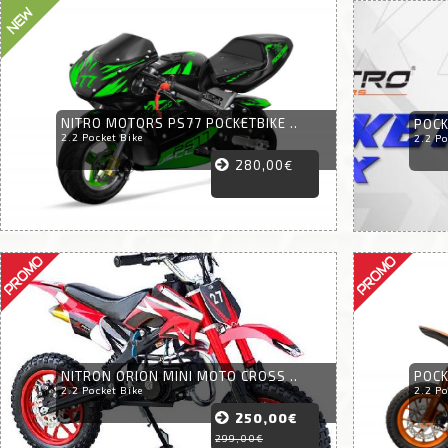
NITRO MOTORS PS77 POCKETBIKE ..
POCK
2.2 Pocket Bike
2.2 Po
280,00€
NITRON ORION MINI MOTO CROSS ..
POCK
2.2 Pocket Bike
2.2 Po
250,00€
299,00€