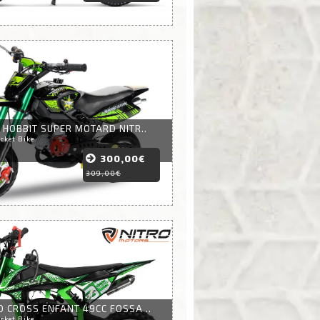
 HOBBIT SUPER MOTARD NITR..
cket Bike
300,00€
309,00€
 CROSS ENFANT 49CC FOSSA ..
cket Bike