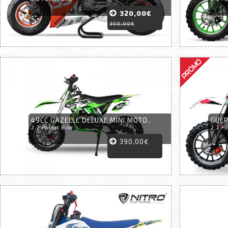
320,00€
350,00€
49CC GAZELLE DELUXE MINI MOTO..
GUEP
2.2 Pocket Bike
2.2 Po
390,00€