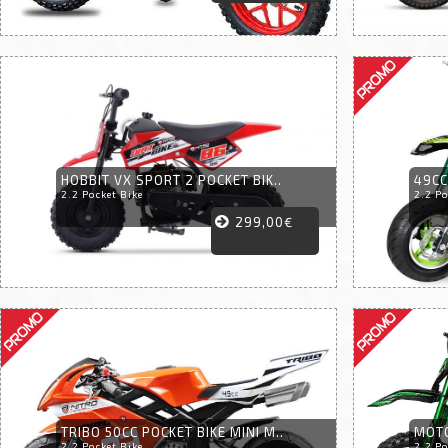
HOBBIT VX SPORT 2 POCKET BIK..
49CC
2.2 Pocket Bike
2.2 Po
299,00€
TRIBO 50CC POCKET BIKE MINI M..
MOTO
2.2 Pocket Bike
2.2 Po