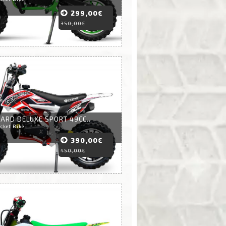
299,00€
350,00€
ARD DELUXE SPORT 49CC..
cket Bike
390,00€
450,00€