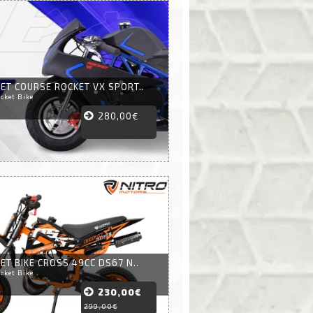
ET COURSE ROCKET VX SPORT..
cket Bike
280,00€
ET BIKE CROSS 49CC DS67 N..
cket Bike
230,00€
299,00€