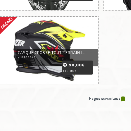
CASQUE CROSSE TOUT-TERRAIN L..
2.9 Casque
90,00€
130,00€
Pages suivantes :
1