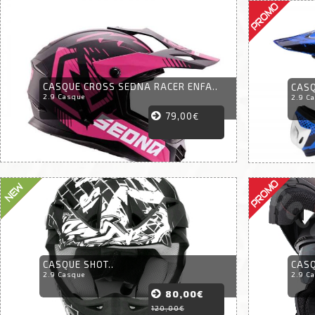
CASQUE CROSS SEDNA RACER ENFA..
CASQ
2.9 Casque
2.9 C
79,00€
CASQUE SHOT..
CASQ
2.9 Casque
2.9 C
80,00€
120,00€