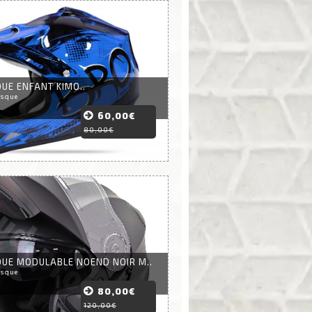
UE ENFANT KIMO..
asque
60,00€
80,00€
UE MODULABLE NOEND NOIR M..
asque
80,00€
120,00€