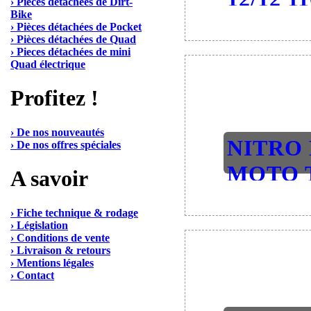
› Pièces détachées de Dirt-
Bike
2.1 Dirt-B
› Pièces détachées de Pocket
› Pièces détachées de Quad
› Pieces détachées de mini
Quad électrique
Profitez !
› De nos nouveautés
NITRO
› De nos offres spéciales
MOTO 
A savoir
TERRAI
› Fiche technique & rodage
2.1 Dirt-B
› Législation
› Conditions de vente
› Livraison & retours
› Mentions légales
› Contact