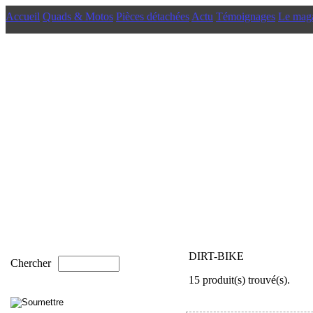
Accueil
Quads & Motos
Pièces détachées
Actu
Témoignages
Le mag
DIRT-BIKE
Chercher
15 produit(s) trouvé(s).