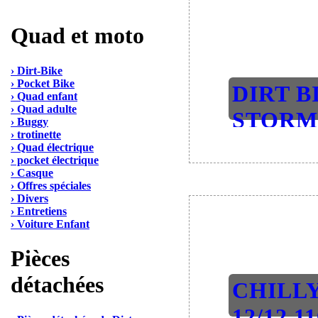
Quad et moto
› Dirt-Bike
› Pocket Bike
DIRT B
› Quad enfant
› Quad adulte
STORM 
› Buggy
› trotinette
SEM..
› Quad électrique
› pocket électrique
2.1 Dirt-B
› Casque
› Offres spéciales
› Divers
› Entretiens
› Voiture Enfant
Pièces
détachées
CHILL
12/12 11