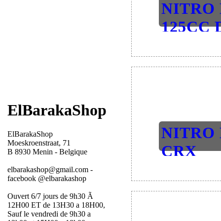
NITRO
125CC 
UR..
2.1 Dirt-B
ElBarakaShop
NITRO
ElBarakaShop
Moeskroenstraat, 71
CRX
B 8930 Menin - Belgique
PERFO
elbarakashop@gmail.com -
facebook @elbarakashop
..
Ouvert 6/7 jours de 9h30 Ã
2.1 Dirt-B
12H00 ET de 13H30 a 18H00,
Sauf le vendredi de 9h30 a